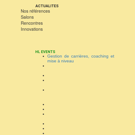
ACTUALITES
Nos références
Salons
Rencontres
Innovations
HL EVENTS
Gestion de carrières, coaching et
mise à niveau
Organisation de séminaire et
atelier
Location de voiture
Gestion et Location de logement
de vacances, court et long séjour
Tourisme, Organisation des
circuits touristiques et autres
excursions
Colisage
Excursion d’affaire
Assistance visa, billetterie et
navette aéroport
Communication
Production artistique et culturelle
Production audiovisuelle