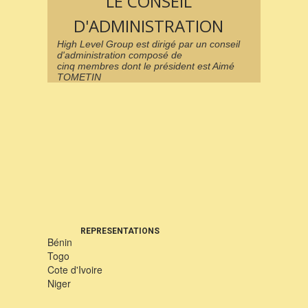
LE CONSEIL
D'ADMINISTRATION
High Level Group est dirigé par un conseil
d'administration composé de
cinq membres dont le président est Aimé
TOMETIN
REPRESENTATIONS
Bénin
Togo
Cote d'Ivoire
Niger