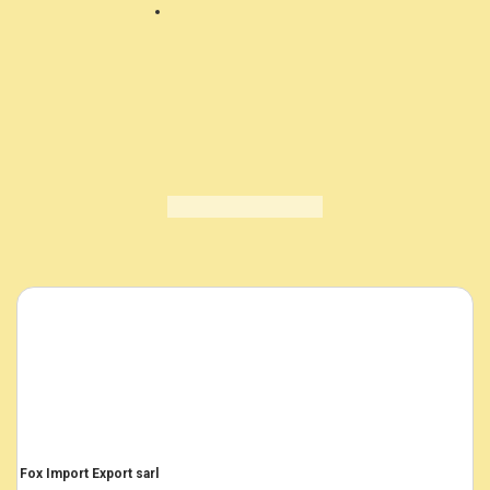
Formation professionnelle
plurisectoriels
Fox Import Export sarl